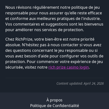
Nous révisons régulièrement notre politique de jeu
responsable pour nous assurer qu'elle reste efficace
et conforme aux meilleures pratiques de l'industrie.
Vos commentaires et suggestions sont les bienvenus
pour améliorer nos services de protection.
Chez RichPrize, votre bien-être est notre priorité
absolue. N'hésitez pas à nous contacter si vous avez
des questions concernant le jeu responsable ou si
vous avez besoin d'aide pour configurer vos outils de
protection. Pour commencer votre expérience de jeu
sécurisée, visitez notre
rich prize casino login
.
Content updated: April 24, 2026
À propos
Politique de Confidentialité