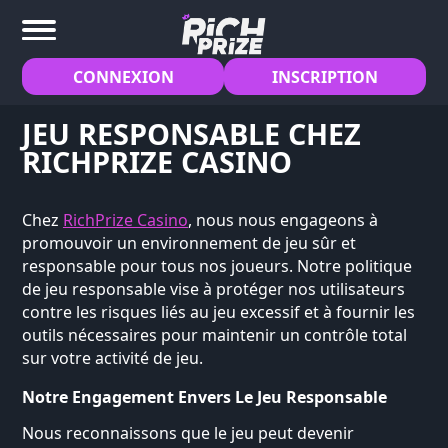
CONNEXION
INSCRIPTION
JEU RESPONSABLE CHEZ
RICHPRIZE CASINO
Chez
RichPrize Casino
, nous nous engageons à
promouvoir un environnement de jeu sûr et
responsable pour tous nos joueurs. Notre politique
de jeu responsable vise à protéger nos utilisateurs
contre les risques liés au jeu excessif et à fournir les
outils nécessaires pour maintenir un contrôle total
sur votre activité de jeu.
Notre Engagement Envers Le Jeu Responsable
Nous reconnaissons que le jeu peut devenir