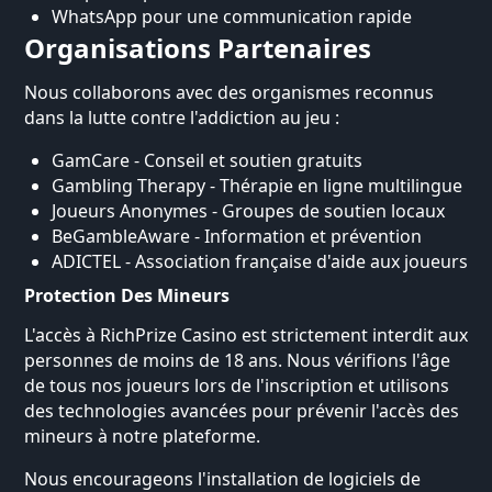
WhatsApp pour une communication rapide
Organisations Partenaires
Nous collaborons avec des organismes reconnus
dans la lutte contre l'addiction au jeu :
GamCare - Conseil et soutien gratuits
Gambling Therapy - Thérapie en ligne multilingue
Joueurs Anonymes - Groupes de soutien locaux
BeGambleAware - Information et prévention
ADICTEL - Association française d'aide aux joueurs
Protection Des Mineurs
L'accès à RichPrize Casino est strictement interdit aux
personnes de moins de 18 ans. Nous vérifions l'âge
de tous nos joueurs lors de l'inscription et utilisons
des technologies avancées pour prévenir l'accès des
mineurs à notre plateforme.
Nous encourageons l'installation de logiciels de