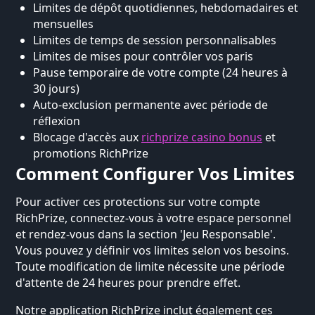
Limites de dépôt quotidiennes, hebdomadaires et
mensuelles
Limites de temps de session personnalisables
Limites de mises pour contrôler vos paris
Pause temporaire de votre compte (24 heures à
30 jours)
Auto-exclusion permanente avec période de
réflexion
Blocage d'accès aux
richprize casino bonus
et
promotions RichPrize
Comment Configurer Vos Limites
Pour activer ces protections sur votre compte
RichPrize, connectez-vous à votre espace personnel
et rendez-vous dans la section 'Jeu Responsable'.
Vous pouvez y définir vos limites selon vos besoins.
Toute modification de limite nécessite une période
d'attente de 24 heures pour prendre effet.
Notre application RichPrize inclut également ces